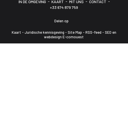
-
-
-
-
IN DE OMGEVING
KAART
MIT UNS
CONTACT
+33 674 879 759
Delen op
Kaart
-
Juridische kennisgeving
-
Site Map
-
RSS-feed
-
SEO en
webdesign E-comouest