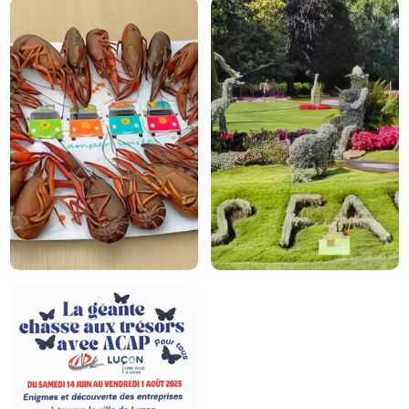
Activiteiten op
Luçon
de camping
Plus d'informations
Plus d'informations
Eenmalige