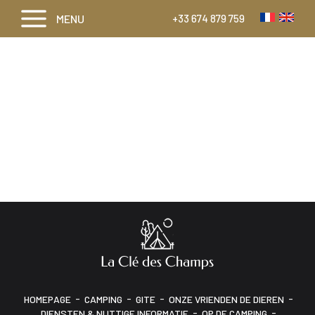
MENU
+33 674 879 759
-
-
-
-
HOMEPAGE
CAMPING
GITE
ONZE VRIENDEN DE DIEREN
-
-
DIENSTEN & NUTTIGE INFORMATIE
OP DE CAMPING