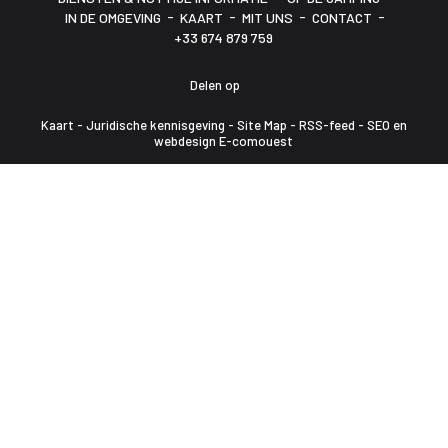
-
-
-
-
IN DE OMGEVING
KAART
MIT UNS
CONTACT
+33 674 879 759
Delen op
Kaart
-
Juridische kennisgeving
-
Site Map
-
RSS-feed
-
SEO en
webdesign E-comouest