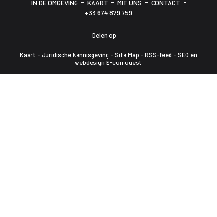
-
-
-
-
IN DE OMGEVING
KAART
MIT UNS
CONTACT
+33 674 879 759
Delen op
Kaart
-
Juridische kennisgeving
-
Site Map
-
RSS-feed
-
SEO en
webdesign E-comouest