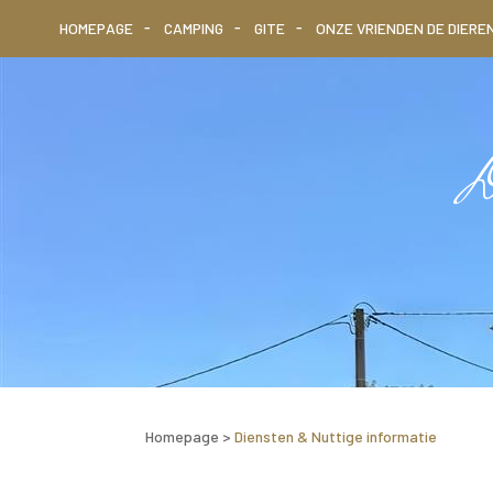
HOMEPAGE
CAMPING
GITE
ONZE VRIENDEN DE DIERE
Di
Homepage
>
Diensten & Nuttige informatie
Nuttige