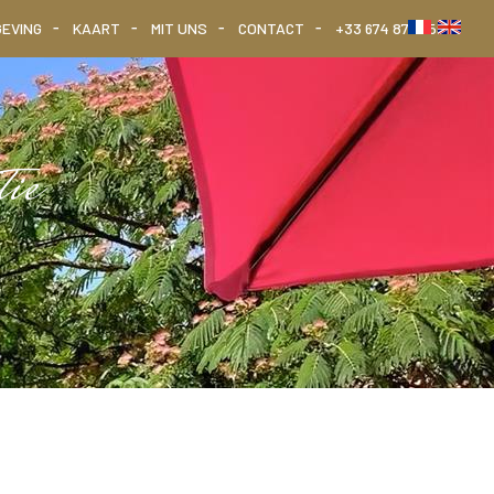
GEVING
KAART
MIT UNS
CONTACT
+33 674 879 759
tie