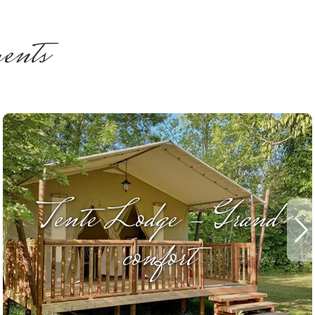
ments
Tente Lodge - Grand
confort