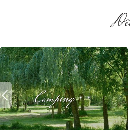
Déco
Camping **