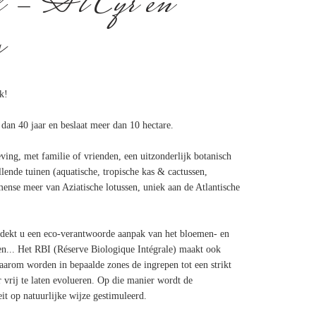
al - St Cyr en
s
k!
 dan 40 jaar en beslaat meer dan 10 hectare.
ing, met familie of vrienden, een uitzonderlijk botanisch
llende tuinen (aquatische, tropische kas & cactussen,
mense meer van Aziatische lotussen, uniek aan de Atlantische
tdekt u een eco-verantwoorde aanpak van het bloemen- en
en... Het RBI (Réserve Biologique Intégrale) maakt ook
 Daarom worden in bepaalde zones de ingrepen tot een strikt
rij te laten evolueren. Op die manier wordt de
it op natuurlijke wijze gestimuleerd.