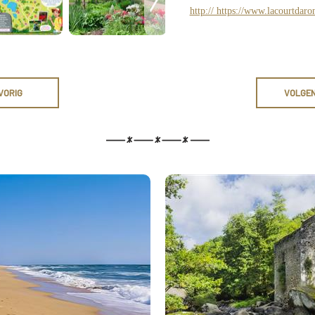
http:// https://www.lacourtdar
VORIG
VOLGE
Wandeling 
andstranden
Chaos du Piq