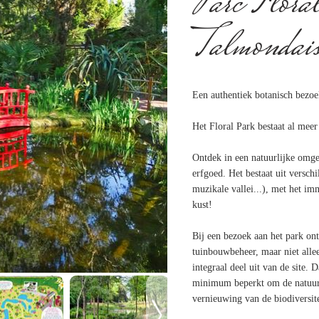
Parc Flor
Talmondai
Een authentiek botanisch bezoe
Het Floral Park bestaat al meer
Ontdek in een natuurlijke omgev
erfgoed. Het bestaat uit verschi
muzikale vallei...), met het im
kust!
Bij een bezoek aan het park on
tuinbouwbeheer, maar niet alle
integraal deel uit van de site.
minimum beperkt om de natuur v
vernieuwing van de biodiversite