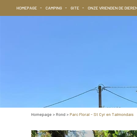
HOMEPAGE
CAMPING
GITE
ONZE VRIENDEN DE DIERE
Homepage
>
Rond
>
Parc Floral - St Cyr en Talmondais