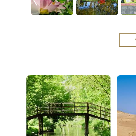
Marais Poitevin
Z