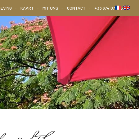
GEVING
KAART
MIT UNS
CONTACT
+33 674 879 759